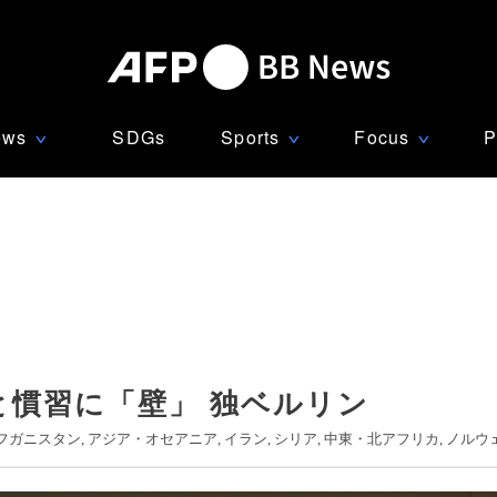
ews
SDGs
Sports
Focus
P
∨
∨
∨
と慣習に「壁」 独ベルリン
フガニスタン
アジア・オセアニア
イラン
シリア
中東・北アフリカ
ノルウ