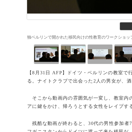
独ベルリンで開かれた移民向けの性教育のワークショップ（2019年6
【8月31日 AFP】ドイツ・ベルリンの教
る。ナイトクラブで出会った2人の男女が、
そこから動画内の雰囲気が一変し、教室内の
アに鍵をかけ、帰ろうとする女性をレイプす
残酷な動画が終わると、30代の男性参加者
フガニスタンからドイツに渡って来た移民だ