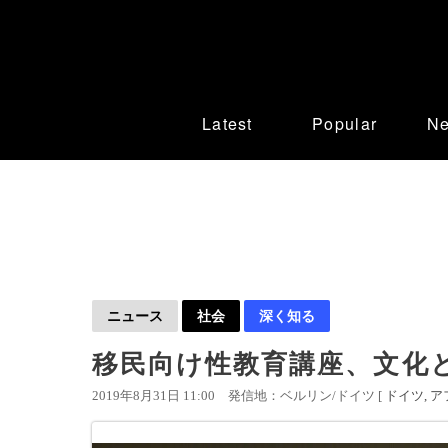
Latest
Popular
N
ニュース
社会
深く知る
移民向け性教育講座、文化
2019年8月31日 11:00
発信地：ベルリン/ドイツ [
ドイツ
ア