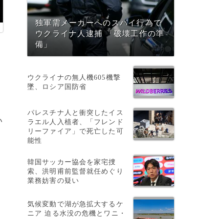
独軍需メーカーへのスパイ行為で
ウクライナ人逮捕 「破壊工作の準
備」
ウクライナの無人機605機撃
墜、ロシア国防省
パレスチナ人と衝突したイス
い
ラエル人入植者、「フレンド
リーファイア」で死亡した可
能性
韓国サッカー協会を家宅捜
索、洪明甫前監督就任めぐり
業務妨害の疑い
気候変動で湖が急拡大するケ
ア
ニア 迫る水没の危機とワニ・