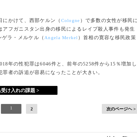
日にかけて、西部ケルン（
）で多数の女性が移民
Cologne
にはアフガニスタン出身の移民によるレイプ殺人事件も発生
ンゲラ・メルケル（
）首相の寛容な移民政策
Angela Merkel
年の性犯罪は6046件と、前年の5258件から15％増加し
性犯罪者の訴追が容易になったことが大きい。
受け入れの課題 >
1
2
次のページヘ >