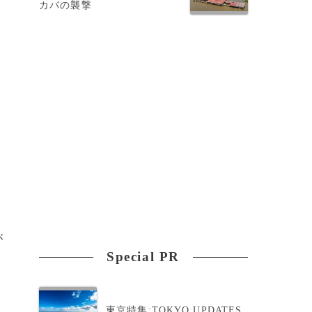
カバの襲撃
は
が
Special PR
東京特集:TOKYO UPDATES