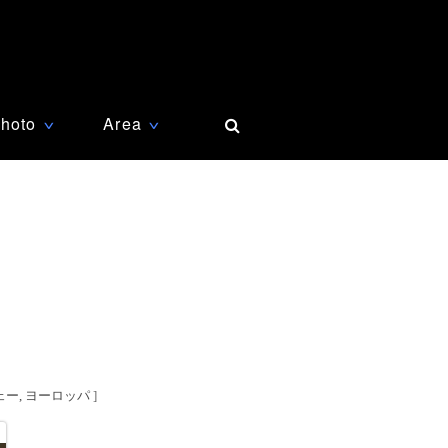
hoto
Area
∨
∨
ェー
ヨーロッパ
]