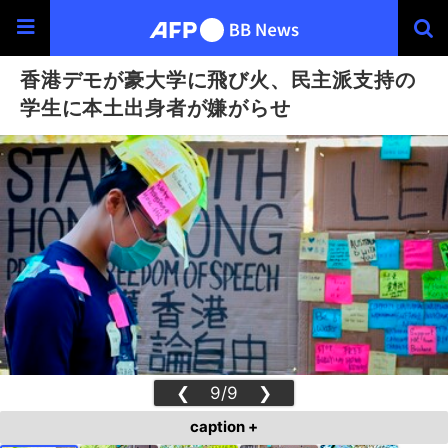
香港デモが豪大学に飛び火、民主派支持の
学生に本土出身者が嫌がらせ
❮
9/9
❯
caption +