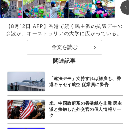
【8月12日 AFP】香港で続く民主派の抗議デモの
余波が、オーストラリアの大学に広がっている。
全文を読む
>
関連記事
「違法デモ」支持すれば解雇も、香
港キャセイ航空 従業員に警告
米、中国政府系の香港紙を非難 民主
派と接触した外交官の個人情報リー
ク