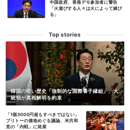
中国政府、香港デモ参加者に警告
「火遊びする人々は火によって滅び
る」
Top stories
韓国の暗い歴史「強制的な国際養子縁組」、大
統領が真相解明を約束
「1個3000円超もすべきではない」
ブリトーの価格めぐる議論、米共和
党の「内戦」に発展