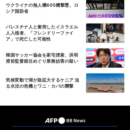
ウクライナの無人機605機撃墜、ロ
シア国防省
パレスチナ人と衝突したイスラエル
人入植者、「フレンドリーファイ
ア」で死亡した可能性
韓国サッカー協会を家宅捜索、洪明
甫前監督就任めぐり業務妨害の疑い
気候変動で湖が急拡大するケニア 迫
る水没の危機とワニ・カバの襲撃