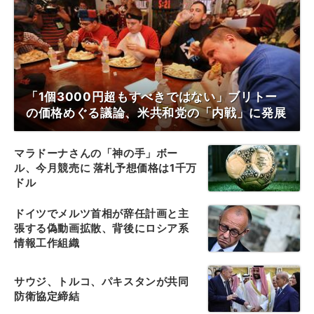
「1個3000円超もすべきではない」ブリトー
の価格めぐる議論、米共和党の「内戦」に発展
マラドーナさんの「神の手」ボー
ル、今月競売に 落札予想価格は1千万
ドル
ドイツでメルツ首相が辞任計画と主
張する偽動画拡散、背後にロシア系
情報工作組織
サウジ、トルコ、パキスタンが共同
防衛協定締結