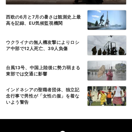
西欧の6月と7月の暑さは観測史上最
高を記録、EU気候監視機関
ウクライナの無人機攻撃によりロシ
ア中部で12人死亡、39人負傷
台風13号、中国上陸後に勢力弱まる
東部では交通に影響
インドネシアの聖職者団体、独立記
念行事で男性が「女性の服」を着な
いよう警告