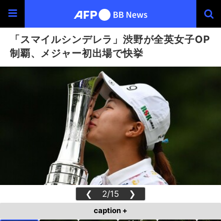
「スマイルシンデレラ」渋野が全英女子OP
制覇、メジャー初出場で快挙
❮
2/15
❯
caption +