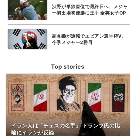
渋野が単独首位で最終日へ、メジャ
ー初出場初優勝に王手 全英女子OP
高眞榮が逆転でエビアン選手権V、
今季メジャー2勝目
Top stories
イラン人は「チェスの名手」 トランプ氏の比
喩にイランが反論