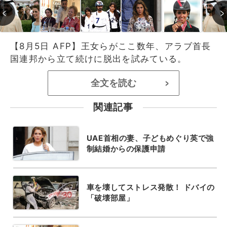
【8月5日 AFP】王女らがここ数年、アラブ首長
国連邦から立て続けに脱出を試みている。
全文を読む
>
関連記事
UAE首相の妻、子どもめぐり英で強
制結婚からの保護申請
車を壊してストレス発散！ ドバイの
「破壊部屋」