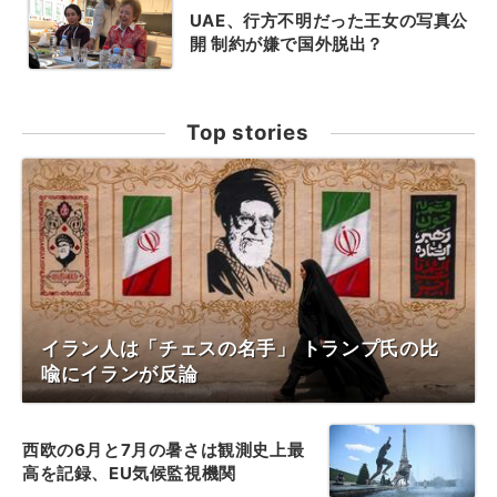
UAE、行方不明だった王女の写真公
開 制約が嫌で国外脱出？
Top stories
イラン人は「チェスの名手」 トランプ氏の比
喩にイランが反論
西欧の6月と7月の暑さは観測史上最
高を記録、EU気候監視機関