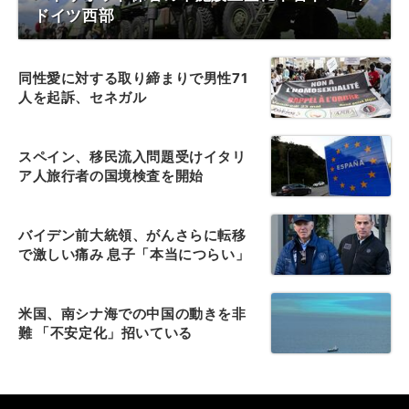
ドイツ西部
同性愛に対する取り締まりで男性71
人を起訴、セネガル
スペイン、移民流入問題受けイタリ
ア人旅行者の国境検査を開始
バイデン前大統領、がんさらに転移
で激しい痛み 息子「本当につらい」
米国、南シナ海での中国の動きを非
難 「不安定化」招いている