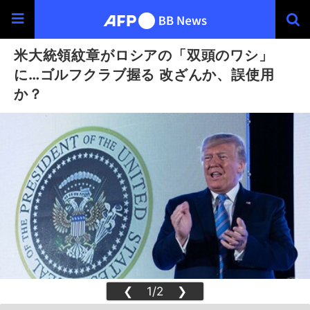
米大統領紋章がロシアの「双頭のワシ」
に…ゴルフクラブ握る 改ざんか、誤使用
か？
❮
1/2
❯