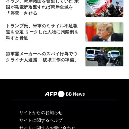
イラン、湾岸諸国を脅迫していた 米
国が発電所攻撃すれば湾岸全域を
「停電」させる
トランプ氏、米軍のミサイル不足報
道を否定 リークした人物に拘禁刑を
科すと脅迫
独軍需メーカーへのスパイ行為でウ
クライナ人逮捕 「破壊工作の準備」
サイトからのお知らせ
サイトに関するヘルプ
サイトに関するお問い合わせ