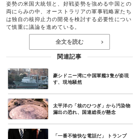
姿勢の米国大統領と、好戦姿勢を強める中国との
両にらみの中、オーストラリアの軍事戦略家たち
は独自の核抑止力の開発を検討する必要性につい
て慎重に議論を進めている。
全文を読む
>
関連記事
豪シドニー湾に中国軍艦3隻が姿現
す、現地騒然
太平洋の「核のひつぎ」から汚染物
漏出の恐れ、国連総長が懸念
「一番不愉快な電話だ」 トランプ