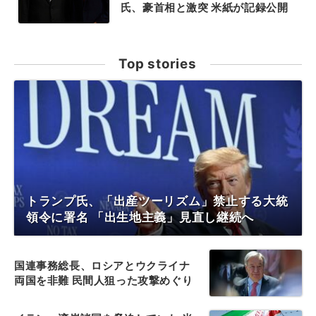
氏、豪首相と激突 米紙が記録公開
Top stories
トランプ氏、「出産ツーリズム」禁止する大統
領令に署名 「出生地主義」見直し継続へ
国連事務総長、ロシアとウクライナ
両国を非難 民間人狙った攻撃めぐり