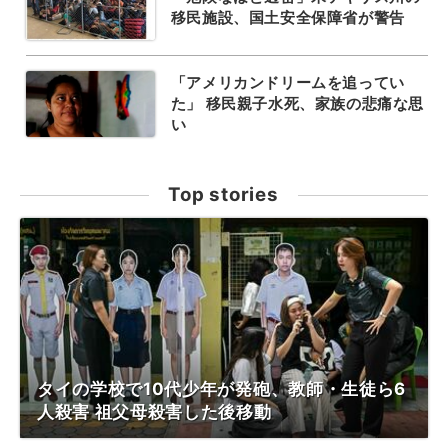
移民施設、国土安全保障省が警告
「アメリカンドリームを追ってい
た」 移民親子水死、家族の悲痛な思
い
Top stories
タイの学校で10代少年が発砲、教師・生徒ら6
人殺害 祖父母殺害した後移動