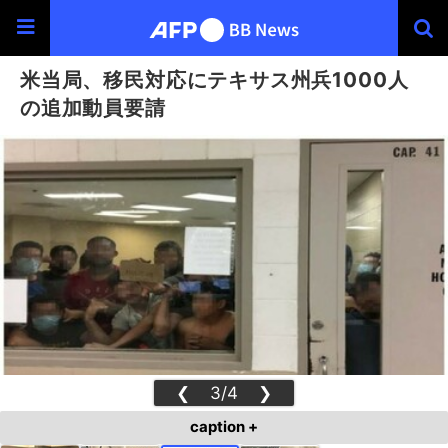
米当局、移民対応にテキサス州兵1000人
の追加動員要請
❮
3/4
❯
caption +