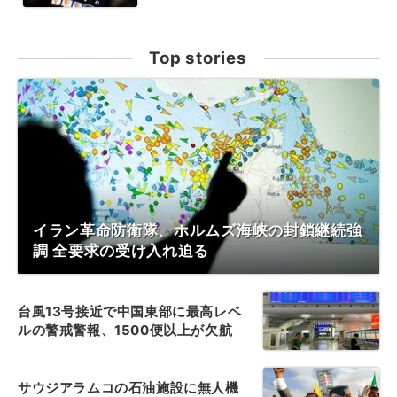
Top stories
イラン革命防衛隊、ホルムズ海峡の封鎖継続強
調 全要求の受け入れ迫る
台風13号接近で中国東部に最高レベ
ルの警戒警報、1500便以上が欠航
サウジアラムコの石油施設に無人機