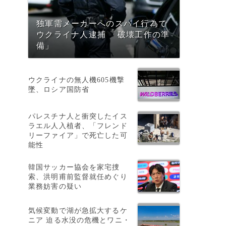
以
独軍需メーカーへのスパイ行為で
ウクライナ人逮捕 「破壊工作の準
備」
ウクライナの無人機605機撃
墜、ロシア国防省
パレスチナ人と衝突したイス
ラエル人入植者、「フレンド
リーファイア」で死亡した可
能性
韓国サッカー協会を家宅捜
索、洪明甫前監督就任めぐり
業務妨害の疑い
気候変動で湖が急拡大するケ
ニア 迫る水没の危機とワニ・