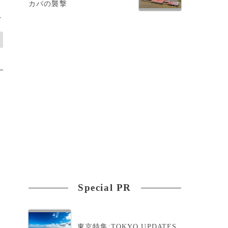
カバの襲撃
>
Special PR
東京特集:TOKYO UPDATES