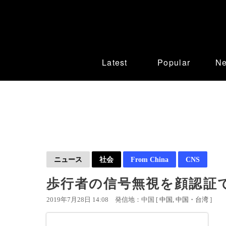
Latest
Popular
N
ニュース
社会
From China
CNS
歩行者の信号無視を顔認証
2019年7月28日 14:08
発信地：中国 [
中国
中国・台湾
]