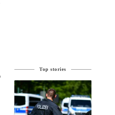
対
Top stories
の