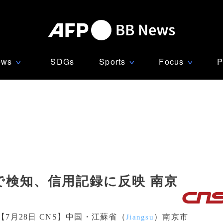
ews
SDGs
Sports
Focus
P
∨
∨
∨
で検知、信用記録に反映 南京
【7月28日 CNS】中国・江蘇省（
）南京市
Jiangsu