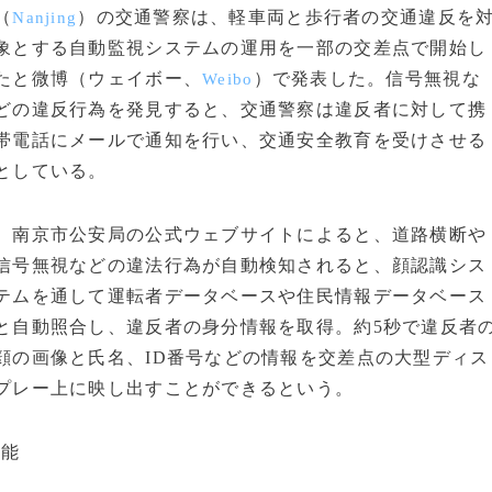
（
）の交通警察は、軽車両と歩行者の交通違反を
Nanjing
象とする自動監視システムの運用を一部の交差点で開始し
たと微博（ウェイボー、
）で発表した。信号無視な
Weibo
どの違反行為を発見すると、交通警察は違反者に対して携
帯電話にメールで通知を行い、交通安全教育を受けさせる
としている。
南京市公安局の公式ウェブサイトによると、道路横断や
信号無視などの違法行為が自動検知されると、顔認識シス
テムを通して運転者データベースや住民情報データベース
と自動照合し、違反者の身分情報を取得。約5秒で違反者
顔の画像と氏名、ID番号などの情報を交差点の大型ディス
プレー上に映し出すことができるという。
可能