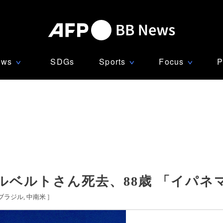
ews
SDGs
Sports
Focus
P
∨
∨
∨
ルベルトさん死去、88歳 「イパネ
ブラジル
中南米
]