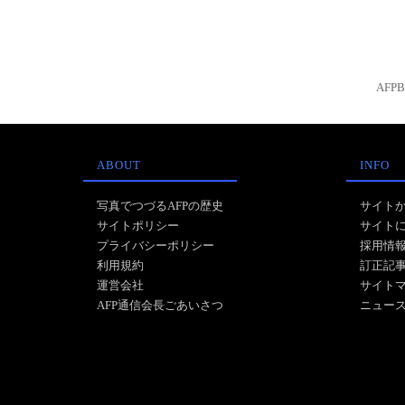
AFP
ABOUT
INFO
写真でつづるAFPの歴史
サイト
サイトポリシー
サイト
プライバシーポリシー
採用情
利用規約
訂正記
運営会社
サイト
AFP通信会長ごあいさつ
ニュー