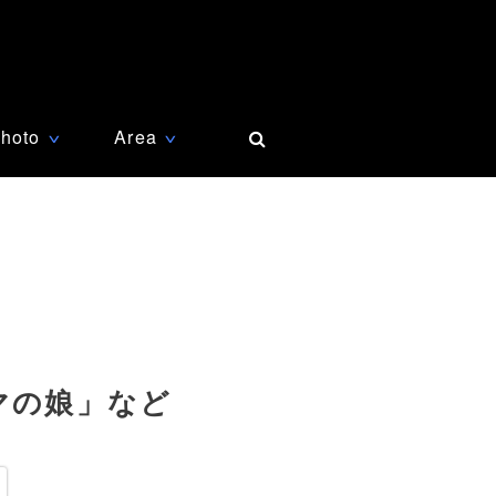
hoto
Area
∨
∨
マの娘」など