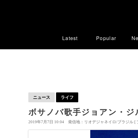
Latest
Popular
N
ニュース
ライフ
ボサノバ歌手ジョアン・ジ
2019年7月7日 10:04
発信地：リオデジャネイロ/ブラジル [