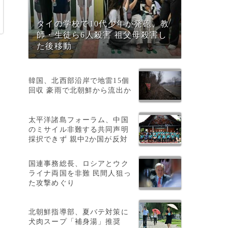
タイの学校で10代少年が発砲、教
師・生徒ら6人殺害 祖父母殺害し
た後移動
。
韓国、北西部沿岸で地雷15個
回収 豪雨で北朝鮮から流出か
太平洋諸島フォーラム、中国
のミサイル非難する共同声明
採択できず 親中2か国が反対
国連事務総長、ロシアとウク
ライナ両国を非難 民間人狙っ
た攻撃めぐり
北朝鮮指導部、夏バテ対策に
犬肉スープ「補身湯」推奨