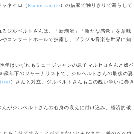
ジャネイロ（
）の借家で独りきりで暮らして
Rio de Janeiro
るジルベルトさんは、「新潮流」「新たな感覚」を意味
ルやコンサートホールで披露し、ブラジル音楽を世界に知
晩年はいずれもミュージシャンの息子マルセロさんと娘
40歳年下のジャーナリストで、ジルベルトさんの最後の妻
）さんと対立。ジルベルトさんもこの醜い争いに巻
issol
んがジルベルトさんの心身の衰えに付け込み、経済的破
のことを自分ですることができないとみなされ、娘のベベウ