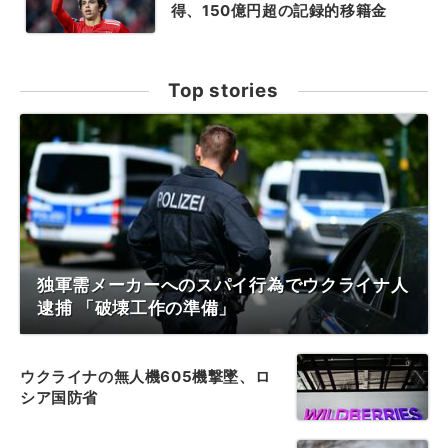
得、150億円超の記録的移籍金
Top stories
独軍需メーカーへのスパイ行為でウクライナ人
逮捕 「破壊工作の準備」
ウクライナの無人機605機撃墜、ロ
シア国防省