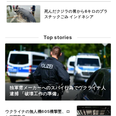
死んだクジラの胃から6キロのプラ
スチックごみ インドネシア
Top stories
独軍需メーカーへのスパイ行為でウクライナ人
逮捕 「破壊工作の準備」
ウクライナの無人機605機撃墜、ロ