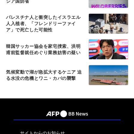
シア国防省
パレスチナ人と衝突したイスラエル
人入植者、「フレンドリーファイ
ア」で死亡した可能性
韓国サッカー協会を家宅捜索、洪明
甫前監督就任めぐり業務妨害の疑い
気候変動で湖が急拡大するケニア 迫
る水没の危機とワニ・カバの襲撃
サイトからのお知らせ