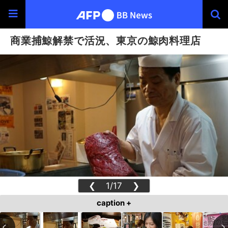
商業捕鯨解禁で活況、東京の鯨肉料理店
❮
1/17
❯
caption +