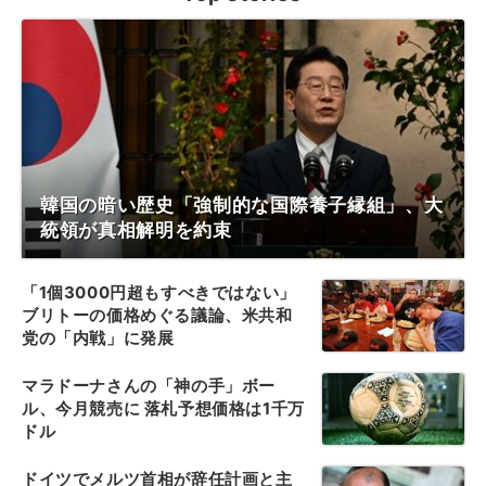
韓国の暗い歴史「強制的な国際養子縁組」、大
統領が真相解明を約束
「1個3000円超もすべきではない」
ブリトーの価格めぐる議論、米共和
党の「内戦」に発展
マラドーナさんの「神の手」ボー
ル、今月競売に 落札予想価格は1千万
ドル
ドイツでメルツ首相が辞任計画と主