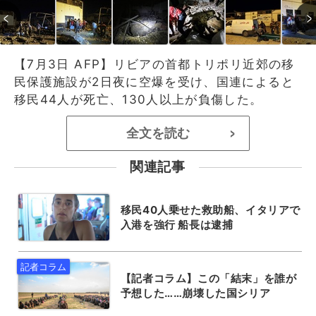
【7月3日 AFP】リビアの首都トリポリ近郊の移
民保護施設が2日夜に空爆を受け、国連によると
移民44人が死亡、130人以上が負傷した。
全文を読む
>
関連記事
移民40人乗せた救助船、イタリアで
入港を強行 船長は逮捕
【記者コラム】この「結末」を誰が
予想した……崩壊した国シリア