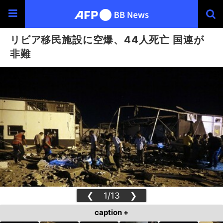
リビア移民施設に空爆、44人死亡 国連が
非難
❮
1/13
❯
caption +