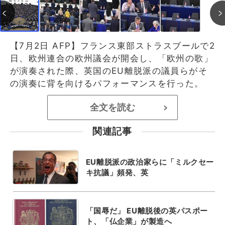
【7月2日 AFP】フランス東部ストラスブールで2
日、欧州連合の欧州議会が開会し、「欧州の歌」
が演奏された際、英国のEU離脱派の議員らがそ
の演奏に背を向けるパフォーマンスを行った。
全文を読む
>
関連記事
EU離脱派の政治家らに「ミルクセー
キ抗議」頻発、英
「国辱だ」 EU離脱後の英パスポー
ト、「仏企業」が製造へ