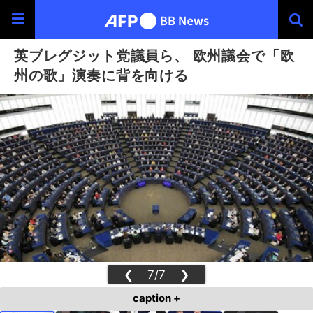
英ブレグジット党議員ら、 欧州議会で「欧
州の歌」演奏に背を向ける
❮
7/7
❯
caption +