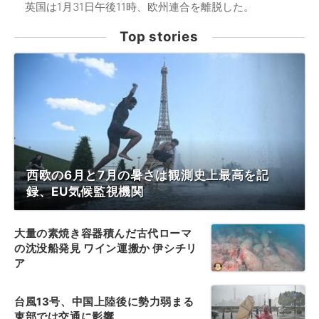
英国は1月31日午後11時、欧州連合を離脱した。
Top stories
西欧の6月と7月の暑さは観測史上最高を記
録、EU気候監視機関
大量の素焼き容器積んだ古代ローマ
の沈没船発見 ワイン運搬か 伊シチリ
ア
台風13号、中国上陸後に勢力弱まる
東部では交通に影響