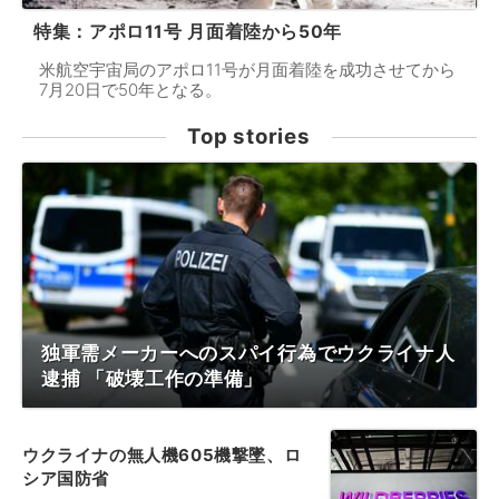
特集：アポロ11号 月面着陸から50年
米航空宇宙局のアポロ11号が月面着陸を成功させてから
7月20日で50年となる。
Top stories
独軍需メーカーへのスパイ行為でウクライナ人
逮捕 「破壊工作の準備」
ウクライナの無人機605機撃墜、ロ
シア国防省