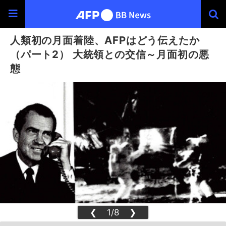
人類初の月面着陸、AFPはどう伝えたか
（パート2） 大統領との交信～月面初の悪
態
❮
1/8
❯