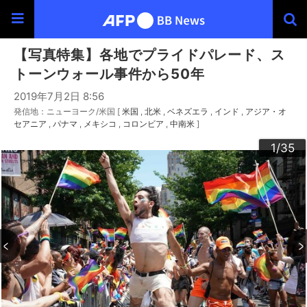
【写真特集】各地でプライドパレード、ス
トーンウォール事件から50年
2019年7月2日 8:56
発信地：ニューヨーク/米国 [
米国
北米
ベネズエラ
インド
アジア・オ
セアニア
パナマ
メキシコ
コロンビア
中南米
]
30
33
34
20
23
24
26
29
32
35
22
25
27
28
10
13
14
16
19
31
12
15
17
18
21
11
3
4
6
9
2
5
7
8
1
/35
/35
/35
/35
/35
/35
/35
/35
/35
/35
/35
/35
/35
/35
/35
/35
/35
/35
/35
/35
/35
/35
/35
/35
/35
/35
/35
/35
/35
/35
/35
/35
/35
/35
/35