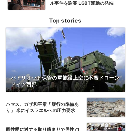
ル事件を謝罪 LGBT運動の発端
Top stories
パトリオット保管の軍施設上空に不審ドローン
ドイツ西部
ハマス、ガザ和平案「履行の準備あ
り」 米にイスラエルへの圧力要求
同性愛に対する取り締まりで男性71