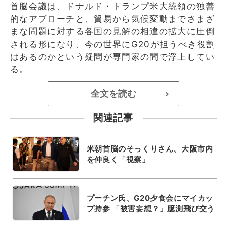
首脳会議は、ドナルド・トランプ米大統領の独善
的なアプローチと、貿易から気候変動までさまざ
まな問題に対する各国の見解の相違の拡大に圧倒
される形になり、今の世界にG20が担うべき役割
はあるのかという疑問が専門家の間で浮上してい
る。
全文を読む
>
関連記事
米朝首脳のそっくりさん、大阪市内
を仲良く「視察」
プーチン氏、G20夕食会にマイカッ
プ持参 「被害妄想？」臆測飛び交う