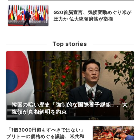
G20首脳宣言、気候変動めぐり米が
圧力か 仏大統領府筋が指摘
Top stories
韓国の暗い歴史「強制的な国際養子縁組」、大
統領が真相解明を約束
「1個3000円超もすべきではない」
ブリトーの価格めぐる議論、米共和