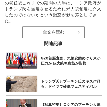
の就任後これまでの期間の大半は、ロシア政府が
トランプ氏を当選させるために米大統領選に介入
したのではないかという疑惑が影を落としてき
た。
全文を読む
>
関連記事
G20首脳宣言、気候変動めぐり米が
圧力か 仏大統領府筋が指摘
トランプ氏とプーチン氏のキス作品
も、ドイツで砂像フェスティバル
【写真特集】ロシアのプーチン大統