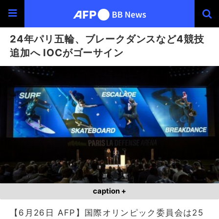
24年パリ五輪、ブレークダンスなど4競技
追加へ IOCがゴーサイン
caption +
【6月26日 AFP】国際オリンピック委員会は25