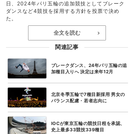
日、2024年パリ五輪の追加競技としてブレーク
ダンスなど4競技を採用する方針を投票で決め
た。
全文を読む
>
関連記事
ブレークダンス、24年パリ五輪の追
加種目入りへ 決定は来年12月
北京冬季五輪で7種目新採用 男女の
バランス配慮・若者志向に
IOCが東京五輪の競技日程を承認、
史上最多33競技339種目