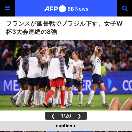
フランスが延長戦でブラジル下す、女子W
杯3大会連続の8強
❮
1/20
❯
caption +