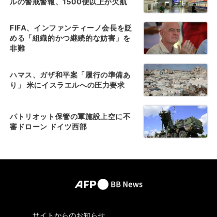
ルの警戒警報、1500便以上が欠航
FIFA、インファンティーノ会長を貶
める「組織的かつ継続的な妨害」を
非難
ハマス、ガザ和平案「履行の準備あ
り」 米にイスラエルへの圧力要求
パトリオット保管の軍施設上空に不
審ドローン ドイツ西部
サイトからのお知らせ