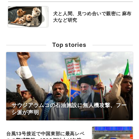
犬と人間、見つめ合いで親密に 麻布
大など研究
Top stories
サウジアラムコの石油施設に無人機攻撃、フー
シ派が声明
台風13号接近で中国東部に最高レベ