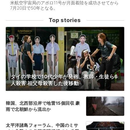
米航空宇宙局のアポロ11号が月面着陸を成功させてから
7月20日で50年となる。
Top stories
タイの学校で10代少年が発砲、教師・生徒ら6
人殺害 祖父母殺害した後移動
韓国、北西部沿岸で地雷15個回収 豪
雨で北朝鮮から流出か
太平洋諸島フォーラム、中国のミサ