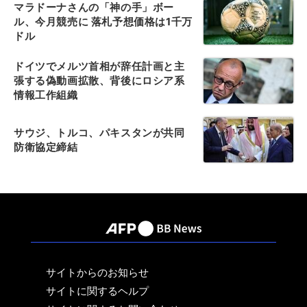
マラドーナさんの「神の手」ボー
ル、今月競売に 落札予想価格は1千万
ドル
ドイツでメルツ首相が辞任計画と主
張する偽動画拡散、背後にロシア系
情報工作組織
サウジ、トルコ、パキスタンが共同
防衛協定締結
サイトからのお知らせ
サイトに関するヘルプ