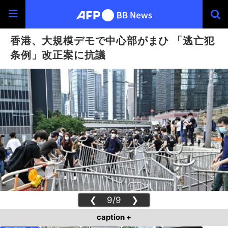
香港、大規模デモで中心部がまひ 「逃亡犯
条例」改正案に抗議
❮
9/9
❯
caption +