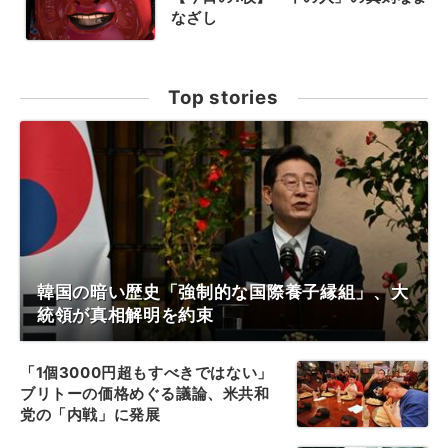
なざし
Top stories
韓国の暗い歴史「強制的な国際養子縁組」、大
統領が真相解明を約束
「1個3000円超もすべきではない」
ブリトーの価格めぐる議論、米共和
党の「内戦」に発展