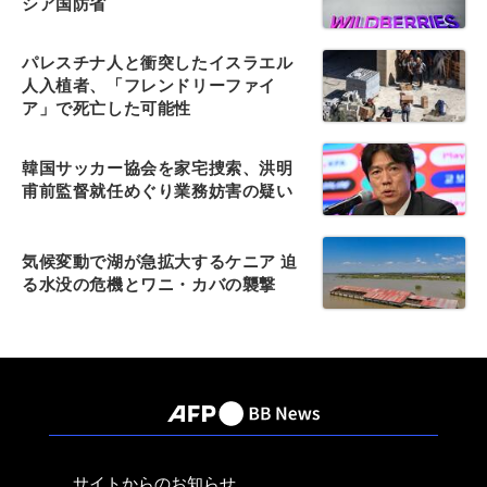
シア国防省
パレスチナ人と衝突したイスラエル
人入植者、「フレンドリーファイ
ア」で死亡した可能性
韓国サッカー協会を家宅捜索、洪明
甫前監督就任めぐり業務妨害の疑い
気候変動で湖が急拡大するケニア 迫
る水没の危機とワニ・カバの襲撃
サイトからのお知らせ