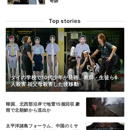
奇跡
Top stories
タイの学校で10代少年が発砲、教師・生徒ら6
人殺害 祖父母殺害した後移動
韓国、北西部沿岸で地雷15個回収 豪
雨で北朝鮮から流出か
太平洋諸島フォーラム、中国のミサ