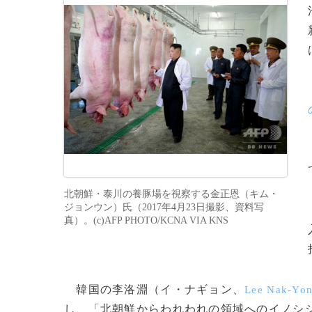
北朝鮮・泰川の養豚場を視察する金正恩（キム・
ジョンウン）氏（2017年4月23日撮影、資料写
真）。(c)AFP PHOTO/KCNA VIA KNS
韓国の李洛淵（イ・ナギョン、
Lee Nak-Yo
し、「北朝鮮からわれわれの領域へのイノシ