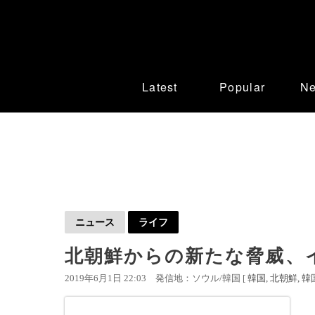
Latest
Popular
N
ニュース
ライフ
北朝鮮からの新たな脅威、
2019年6月1日 22:03
発信地：ソウル/韓国 [
韓国
北朝鮮
韓