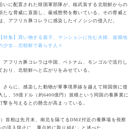
沿いに配置された韓国軍部隊が、核武装する北朝鮮からの
新たな脅威に直面し、厳戒態勢を敷いている。その脅威と
は、アフリカ豚コレラに感染したイノシシの侵入だ。
【特集】買い物する親子、マンションに住む夫婦、遊園地
の少女…北朝鮮で暮らす人々
アフリカ豚コレラは中国、ベトナム、モンゴルで流行し
ており、北朝鮮へと広がりをみせている。
さらに、感染した動物が軍事境界線を越えて韓国側に侵
入し、59億ドル（約6400億円）規模という同国の養豚業に
打撃を与えるとの懸念が高まっている。
）首相は先月末、南北を隔てるDMZ付近の養豚場を視察
n
シの流入阻止に、重点的に取り組む」と述べた。