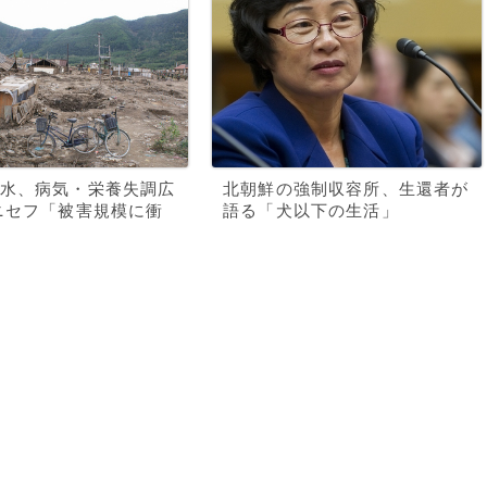
水、病気・栄養失調広
北朝鮮の強制収容所、生還者が
ニセフ「被害規模に衝
語る「犬以下の生活」