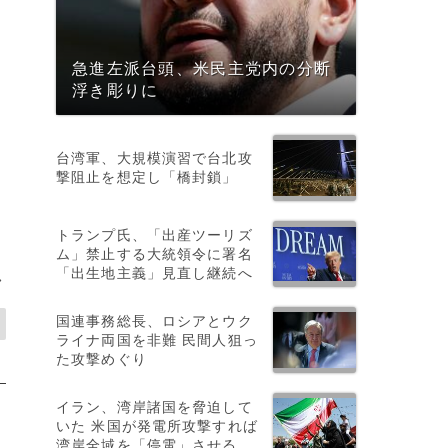
急進左派台頭、米民主党内の分断
浮き彫りに
台湾軍、大規模演習で台北攻
撃阻止を想定し「橋封鎖」
トランプ氏、「出産ツーリズ
ム」禁止する大統領令に署名
「出生地主義」見直し継続へ
>
国連事務総長、ロシアとウク
ライナ両国を非難 民間人狙っ
た攻撃めぐり
イラン、湾岸諸国を脅迫して
いた 米国が発電所攻撃すれば
湾岸全域を「停電」させる