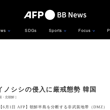
ews
SDGs
Sports
Focus
P
∨
∨
∨
イノシシの侵入に厳戒態勢 韓国
国・北朝鮮
]
【6月1日 AFP】朝鮮半島を分断する非武装地帯（DMZ）