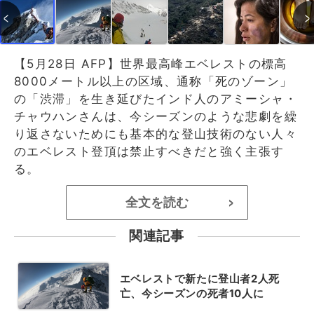
【5月28日 AFP】世界最高峰エベレストの標高
8000メートル以上の区域、通称「死のゾーン」
の「渋滞」を生き延びたインド人のアミーシャ・
チャウハンさんは、今シーズンのような悲劇を繰
り返さないためにも基本的な登山技術のない人々
のエベレスト登頂は禁止すべきだと強く主張す
る。
全文を読む
>
関連記事
エベレストで新たに登山者2人死
亡、今シーズンの死者10人に