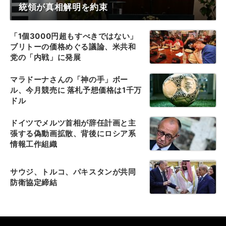
統領が真相解明を約束
「1個3000円超もすべきではない」
ブリトーの価格めぐる議論、米共和
党の「内戦」に発展
マラドーナさんの「神の手」ボー
ル、今月競売に 落札予想価格は1千万
ドル
ドイツでメルツ首相が辞任計画と主
張する偽動画拡散、背後にロシア系
情報工作組織
サウジ、トルコ、パキスタンが共同
防衛協定締結