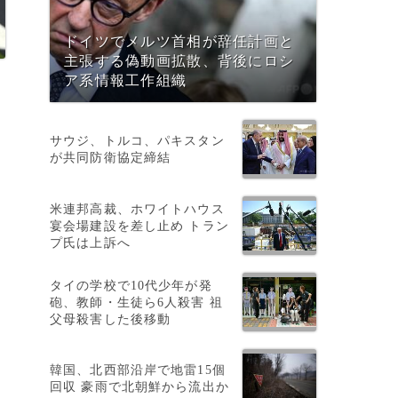
ドイツでメルツ首相が辞任計画と
主張する偽動画拡散、背後にロシ
ア系情報工作組織
サウジ、トルコ、パキスタン
が共同防衛協定締結
米連邦高裁、ホワイトハウス
宴会場建設を差し止め トラン
プ氏は上訴へ
タイの学校で10代少年が発
砲、教師・生徒ら6人殺害 祖
父母殺害した後移動
韓国、北西部沿岸で地雷15個
で
回収 豪雨で北朝鮮から流出か