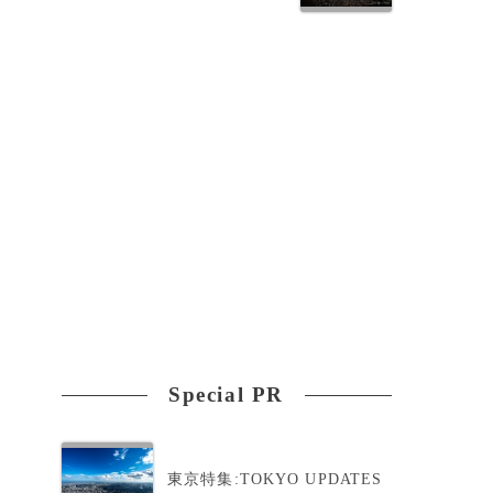
、
Special PR
タ
東京特集:TOKYO UPDATES