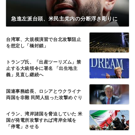
急進左派台頭、米民主党内の分断浮き彫りに
台湾軍、大規模演習で台北攻撃阻止
を想定し「橋封鎖」
トランプ氏、「出産ツーリズム」禁
止する大統領令に署名 「出生地主
義」見直し継続へ
国連事務総長、ロシアとウクライナ
両国を非難 民間人狙った攻撃めぐり
イラン、湾岸諸国を脅迫していた 米
国が発電所攻撃すれば湾岸全域を
「停電」させる