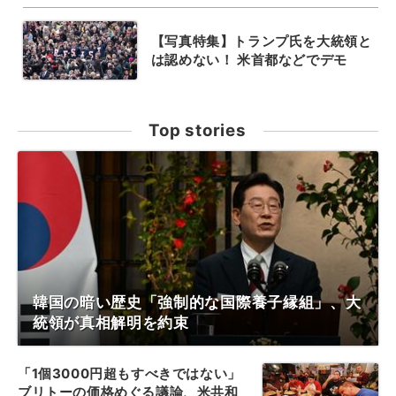
【写真特集】トランプ氏を大統領と
は認めない！ 米首都などでデモ
Top stories
韓国の暗い歴史「強制的な国際養子縁組」、大
統領が真相解明を約束
「1個3000円超もすべきではない」
ブリトーの価格めぐる議論、米共和