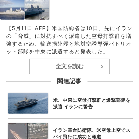
【5月11日 AFP】米国防総省は10日、先にイラン
の「脅威」に対抗すべく派遣した空母打撃群を増
強するため、輸送揚陸艦と地対空誘導弾パトリオ
ット部隊を中東に派遣すると発表した。
全文を読む
>
関連記事
米、中東に空母打撃群と爆撃部隊を
派遣 イランに警告
イラン革命防衛隊、米空母上空でス
パイ飛行に成功と報道