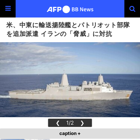
米、中東に輸送揚陸艦とパトリオット部隊
を追加派遣 イランの「脅威」に対抗
❮
1/2
❯
caption +