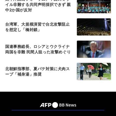
イル非難する共同声明採択できず 親
中2か国が反対
台湾軍、大規模演習で台北攻撃阻止
を想定し「橋封鎖」
国連事務総長、ロシアとウクライナ
両国を非難 民間人狙った攻撃めぐり
北朝鮮指導部、夏バテ対策に犬肉ス
ープ「補身湯」推奨