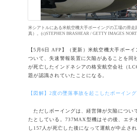
米シアトルにある米航空機大手ボーイングの工場の滑走路に駐
真）。(c)STEPHEN BRASHEAR / GETTY IMAGES NORTH
【5月6日 AFP】（更新）米航空機大手ボー
ついて、失速警報装置に欠陥があることを同社技
が死亡したインドネシアの格安航空会社（LC
題が認識されていたことになる。
【図解】2度の墜落事故を起こしたボーイング7
ただしボーイングは、経営陣が欠陥について
たとしている。737MAX型機はその後、エチ
し157人が死亡した後になって運航が中止さ