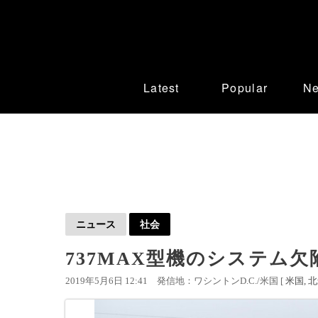
Latest
Popular
N
ニュース
社会
737MAX型機のシステム欠
2019年5月6日 12:41
発信地：ワシントンD.C./米国 [
米国
北