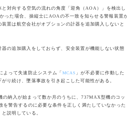
体と対向する空気の流れの角度「迎角（AOA）」を検出し
かった場合、操縦士にAOAの不一致を知らせる警報装置
の装置は航空会社がオプションの計器を追加購入しないと
器の追加購入をしておらず、安全装置が機能しない状態
によって失速防止システム「
」が不必要に作動した
MCAS
下がり続け、墜落事故を引き起こした可能性がある。
型機の納入が始まって数か月のうちに、737MAX型機のコッ
一致を警告するのに必要な条件を正しく満たしていなかった
」と説明している。