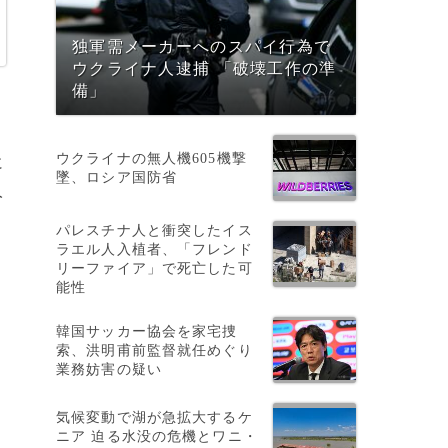
独軍需メーカーへのスパイ行為で
ウクライナ人逮捕 「破壊工作の準
備」
ウクライナの無人機605機撃
に
墜、ロシア国防省
人
パレスチナ人と衝突したイス
ラエル人入植者、「フレンド
リーファイア」で死亡した可
能性
韓国サッカー協会を家宅捜
索、洪明甫前監督就任めぐり
業務妨害の疑い
気候変動で湖が急拡大するケ
ニア 迫る水没の危機とワニ・