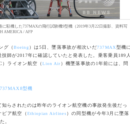
機した737MAXの飛行試験機9型機（2019年3月22日撮影、資料写
 AMERICA / AFP
イング（
）は5日、墜落事故が相次いだ
型機
Boeing
737MAX
師が2017年に確認していたと発表した。乗客乗員189
C）ライオン航空（
）機墜落事故の1年前には、問
Lion Air
37MAX8型機
知らされたのは昨年のライオン航空機の事故発生後だっ
オピア航空（
）の同型機が今年3月に墜落
Ethiopian Airlines
れた。