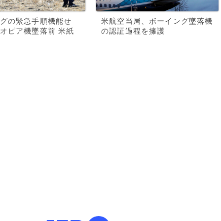
グの緊急手順機能せ
米航空当局、ボーイング墜落機
オピア機墜落前 米紙
の認証過程を擁護