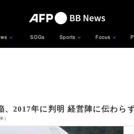
ews
SDGs
Sports
Focus
P
∨
∨
∨
陥、2017年に判明 経営陣に伝わら
米
]