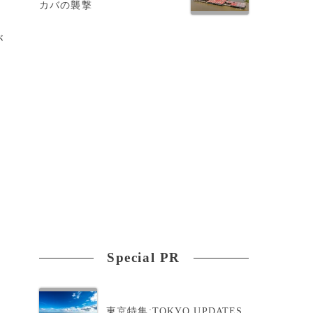
カバの襲撃
が
Special PR
東京特集:TOKYO UPDATES