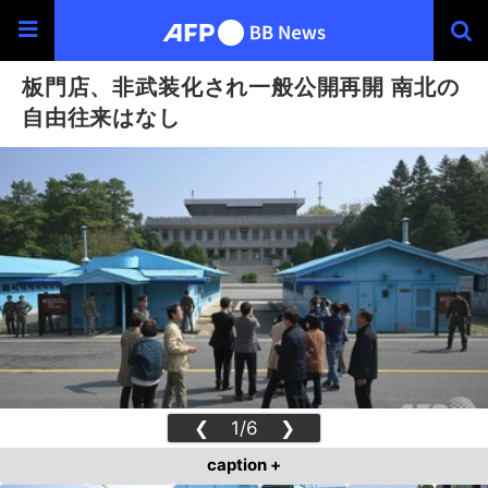
板門店、非武装化され一般公開再開 南北の
自由往来はなし
❮
1/6
❯
caption +