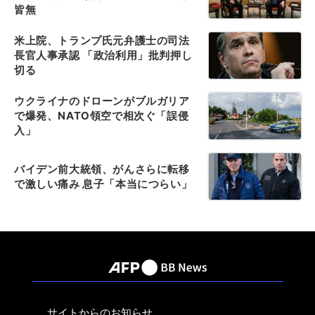
皆無
米上院、トランプ氏元弁護士の司法
長官人事承認 「政治利用」批判押し
切る
ウクライナのドローンがブルガリア
で爆発、NATO領空で相次ぐ「誤侵
入」
バイデン前大統領、がんさらに転移
で激しい痛み 息子「本当につらい」
サイトからのお知らせ