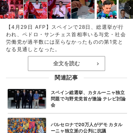
【4月29日 AFP】スペインで28日、総選挙が行
われ、ペドロ・サンチェス首相率いる与党・社会
労働党が過半数には至らなかったものの第1党と
なる見通しとなった。
全文を読む
>
関連記事
スペイン総選挙、カタルーニャ独立
問題で与野党党首が激論 テレビ討論
会
バルセロナで20万人がデモ カタル
ーニャ独立派の公判に抗議