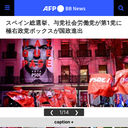
スペイン総選挙、与党社会労働党が第1党に
極右政党ボックスが国政進出
❮
1/14
❯
caption +