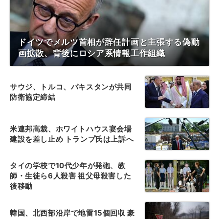
ドイツでメルツ首相が辞任計画と主張する偽動
画拡散、背後にロシア系情報工作組織
サウジ、トルコ、パキスタンが共同
防衛協定締結
米連邦高裁、ホワイトハウス宴会場
建設を差し止め トランプ氏は上訴へ
タイの学校で10代少年が発砲、教
師・生徒ら6人殺害 祖父母殺害した
後移動
韓国、北西部沿岸で地雷15個回収 豪