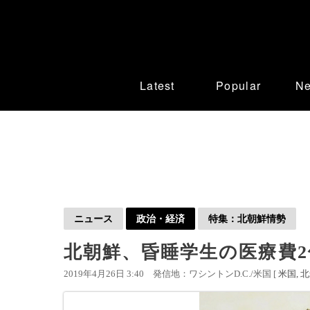
Latest
Popular
N
ニュース
政治・経済
特集：北朝鮮情勢
北朝鮮、昏睡学生の医療費2
2019年4月26日 3:40
発信地：ワシントンD.C./米国 [
米国
北