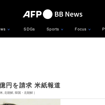
ews
SDGs
Sports
Focus
P
∨
∨
∨
億円を請求 米紙報道
米
北朝鮮
韓国・北朝鮮
]