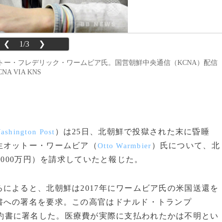
❮
1/3
❯
トー・フレデリック・ワームビア氏。国営朝鮮中央通信（KCNA）配信
A VIA KNS
）は25日、北朝鮮で投獄された末に昏睡
ashington Post
生オットー・ワームビア（
）氏について、北
Otto Warmbier
2000万円）を請求していたと報じた。
によると、北朝鮮は2017年にワームビア氏の米国送還を
書への署名を要求。この高官はドナルド・トランプ
約書に署名した。医療費が実際に支払われたかは不明とい