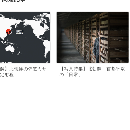
解】北朝鮮の弾道ミサ
【写真特集】北朝鮮、首都平壌
定射程
の「日常」