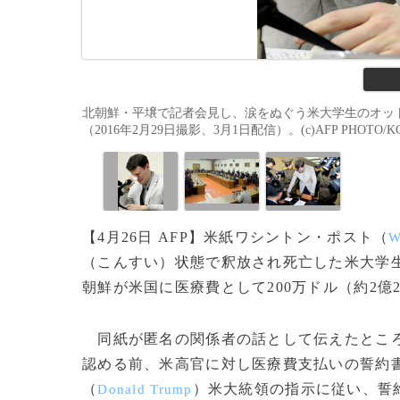
北朝鮮・平壌で記者会見し、涙をぬぐう米大学生のオッ
（2016年2月29日撮影、3月1日配信）。(c)AFP PHOTO/KCN
【4月26日 AFP】米紙ワシントン・ポスト（
W
（こんすい）状態で釈放され死亡した米大学
朝鮮が米国に医療費として200万ドル（約2億
同紙が匿名の関係者の話として伝えたところ
認める前、米高官に対し医療費支払いの誓約
（
）米大統領の指示に従い、誓
Donald Trump