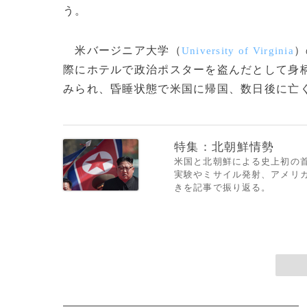
う。
米バージニア大学（
）
University of Virginia
際にホテルで政治ポスターを盗んだとして身
みられ、昏睡状態で米国に帰国、数日後に亡くな
特集：北朝鮮情勢
米国と北朝鮮による史上初の首
実験やミサイル発射、アメリ
きを記事で振り返る。