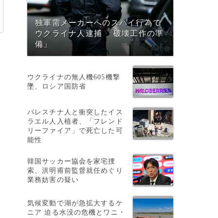
独軍需メーカーへのスパイ行為で
ウクライナ人逮捕 「破壊工作の準
備」
ウクライナの無人機605機撃
墜、ロシア国防省
パレスチナ人と衝突したイス
ラエル人入植者、「フレンド
リーファイア」で死亡した可
能性
韓国サッカー協会を家宅捜
索、洪明甫前監督就任めぐり
業務妨害の疑い
気候変動で湖が急拡大するケ
ニア 迫る水没の危機とワニ・