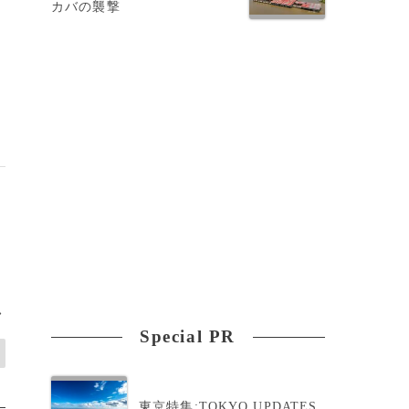
カバの襲撃
>
Special PR
東京特集:TOKYO UPDATES