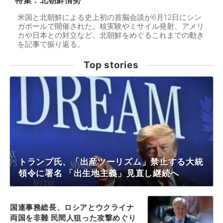
特集：北朝鮮情勢
米国と北朝鮮による史上初の首脳会談が6月12日にシン
ガポールで開催された。核実験やミサイル発射、アメリ
カや日本との対立など、北朝鮮をめぐるこれまでの動き
を記事で振り返る。
Top stories
トランプ氏、「出産ツーリズム」禁止する大統
領令に署名 「出生地主義」見直し継続へ
国連事務総長、ロシアとウクライナ
両国を非難 民間人狙った攻撃めぐり