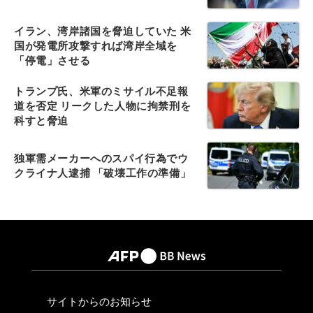
イラン、湾岸諸国を脅迫していた 米
国が発電所攻撃すれば湾岸全域を
「停電」させる
トランプ氏、米軍のミサイル不足報
道を否定 リークした人物に拘禁刑を
科すと脅迫
独軍需メーカーへのスパイ行為でウ
クライナ人逮捕 「破壊工作の準備」
サイトからのお知らせ