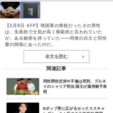
【5月9日 AFP】韓国軍の将校だったその男性
は、生産的で士気が高く模範的と言われていた
が、ある秘密を持っていた――同僚の兵士と同性
愛の関係にあったのだ。
全文を読む
>
関連記事
同性間性交渉や不倫は死刑、ブルネ
イのシャリア刑法 国王が適用猶予表
明
Kポップ界に広がるセックススキャ