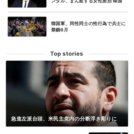
ンダル、まん延する女性差別 韓国
韓国軍、同性同士の性行為で兵士に
禁錮6月
Top stories
急進左派台頭、米民主党内の分断浮き彫りに