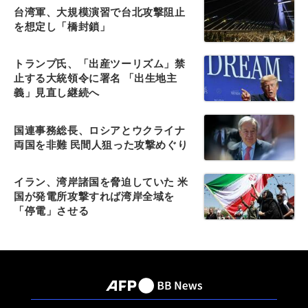
台湾軍、大規模演習で台北攻撃阻止
を想定し「橋封鎖」
トランプ氏、「出産ツーリズム」禁
止する大統領令に署名 「出生地主
義」見直し継続へ
国連事務総長、ロシアとウクライナ
両国を非難 民間人狙った攻撃めぐり
イラン、湾岸諸国を脅迫していた 米
国が発電所攻撃すれば湾岸全域を
「停電」させる