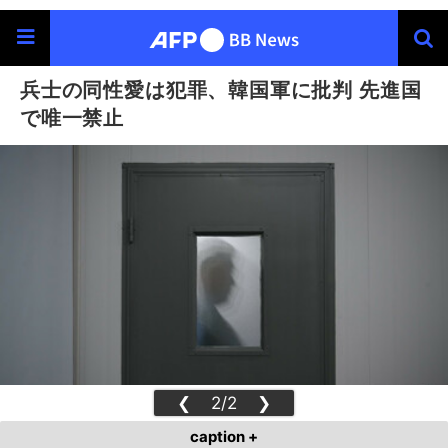
兵士の同性愛は犯罪、韓国軍に批判 先進国
で唯一禁止
❮
2/2
❯
caption +