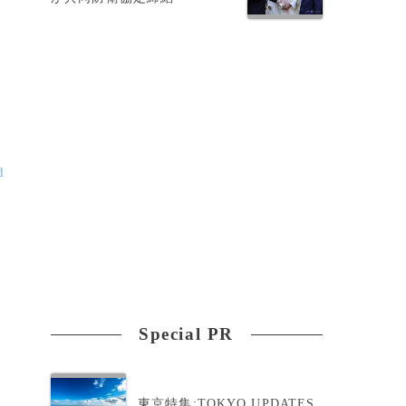
d
Special PR
東京特集:TOKYO UPDATES