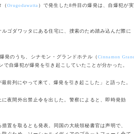
タ（
）で発生した8件目の爆発は、自爆犯が実
Orugodawatta
ルゴダワッタにある住宅に、捜索のため踏み込んだ際に
爆発のうち、シナモン・グランドホテル（
Cinnamon Gran
ンで自爆犯が爆発を引き起こしていたことが分かった。
が最前列にやって来て、爆発を引き起こした」と語った。
に夜間外出禁止令を出した。警察によると、即時発効
措置を取るとも発表。同国の大統領秘書官は声明で、
を防ぐため、ソーシャルメディアのプラットフォーム全て