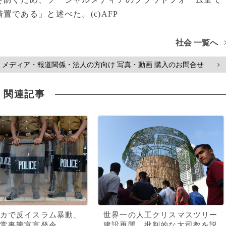
である」と述べた。(c)AFP
社会 一覧へ
メディア・報道関係・法人の方向け 写真・動画 購入のお問合せ
>
関連記事
カで反イスラム暴動、
世界一の人工クリスマスツリー
常事態宣言発令
建設再開、批判的な大司教を説