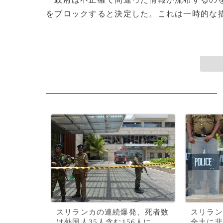
をブロックすると決定した。これは一時的な措置
スリランカの連続爆発、死者数
スリラン
は外国人35人含む156人に
全土に非