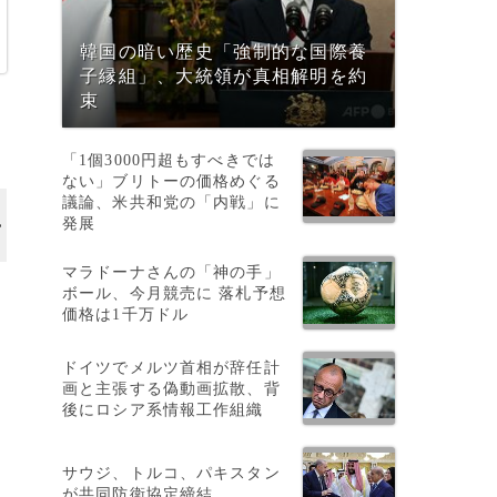
韓国の暗い歴史「強制的な国際養
子縁組」、大統領が真相解明を約
束
「1個3000円超もすべきでは
ない」ブリトーの価格めぐる
議論、米共和党の「内戦」に
発展
マラドーナさんの「神の手」
ボール、今月競売に 落札予想
価格は1千万ドル
ドイツでメルツ首相が辞任計
画と主張する偽動画拡散、背
後にロシア系情報工作組織
コ
サウジ、トルコ、パキスタン
が共同防衛協定締結