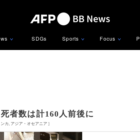
ews
SDGs
Sports
Focus
P
∨
∨
∨
死者数は計160人前後に
ランカ
アジア・オセアニア
]