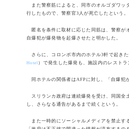
また警察筋によると、同市のオルゴダワッ
行したもので、警察官3人が死亡したという。
匿名を条件に取材に応じた同筋は、警察がオ
自爆犯が爆発物を起爆させたと明かした。
さらに、コロンボ市内のホテル3軒で起きた
）で発生した爆発も、施設内のレストラ
Hotel
同ホテルの関係者はAFPに対し、「自爆犯
スリランカ政府は連続爆発を受け、同国全土
し、さらなる通告があるまで続くという。
また一時的にソーシャルメディアを禁止する
「政府は不正確で間違った情報が流布するの