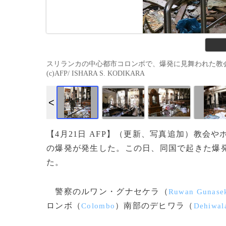
スリランカの中心都市コロンボで、爆発に見舞われた教会「
(c)AFP/ ISHARA S. KODIKARA
【4月21日 AFP】（更新、写真追加）教会
の爆発が発生した。この日、同国で起きた爆発
た。
警察のルワン・グナセケラ（
Ruwan Gunase
ロンボ（
）南部のデヒワラ（
Colombo
Dehiwal