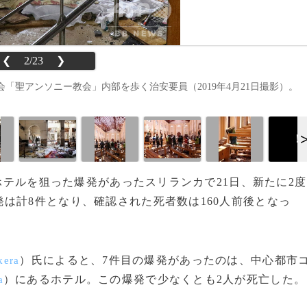
❮
2/23
❯
聖アンソニー教会」内部を歩く治安要員（2019年4月21日撮影）。
！
やホテルを狙った爆発があったスリランカで21日、新たに2度
は計8件となり、確認された死者数は160人前後となっ
）氏によると、7件目の爆発があったのは、中心都市
kera
）にあるホテル。この爆発で少なくとも2人が死亡した。
a