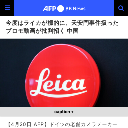
今度はライカが標的に、天安門事件扱った
プロモ動画が批判招く 中国
caption +
【4月20日 AFP】ドイツの老舗カメラメーカー