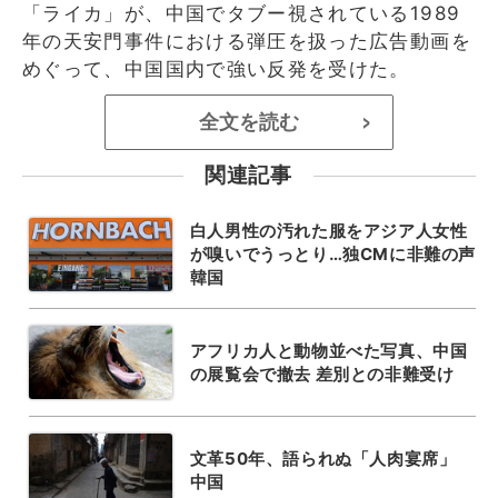
「ライカ」が、中国でタブー視されている1989
年の天安門事件における弾圧を扱った広告動画を
めぐって、中国国内で強い反発を受けた。
全文を読む
>
関連記事
白人男性の汚れた服をアジア人女性
が嗅いでうっとり…独CMに非難の声
韓国
アフリカ人と動物並べた写真、中国
の展覧会で撤去 差別との非難受け
文革50年、語られぬ「人肉宴席」
中国