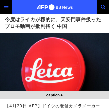
今度はライカが標的に、天安門事件扱った
プロモ動画が批判招く 中国
caption +
【4月20日 AFP】ドイツの老舗カメラメーカー