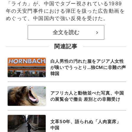
「ライカ」が、中国でタブー視されている1989
年の天安門事件における弾圧を扱った広告動画を
めぐって、中国国内で強い反発を受けた。
全文を読む
>
関連記事
白人男性の汚れた服をアジア人女性
が嗅いでうっとり…独CMに非難の声
韓国
アフリカ人と動物並べた写真、中国
の展覧会で撤去 差別との非難受け
文革50年、語られぬ「人肉宴席」
中国