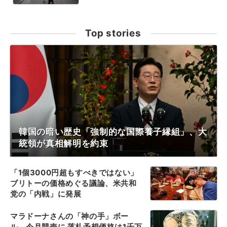
Top stories
韓国の暗い歴史「強制的な国際養子縁組」、大
統領が真相解明を約束
「1個3000円超もすべきではない」
ブリトーの価格めぐる議論、米共和
党の「内戦」に発展
マラドーナさんの「神の手」ボー
ル、今月競売に 落札予想価格は1千万