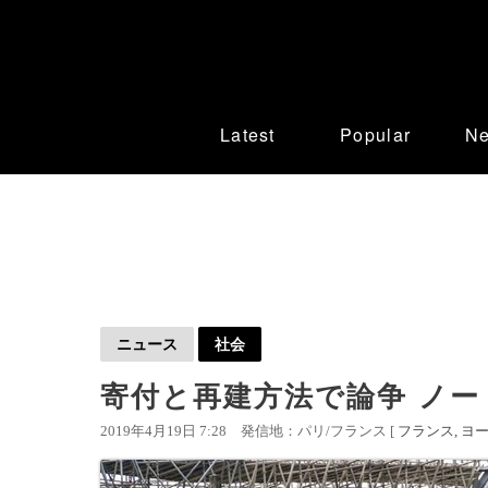
Latest
Popular
N
ニュース
社会
寄付と再建方法で論争 ノ
2019年4月19日 7:28
発信地：パリ/フランス [
フランス
ヨ