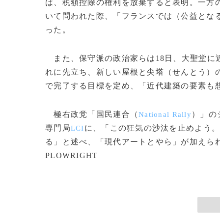
は、税額控除の権利を放棄すると表明。一方の
いて問われた際、「フランスでは（公益とな
った。
また、保守派の政治家らは18日、大聖堂に
れに先立ち、新しい屋根と尖塔（せんとう）
で完了する目標を定め、「近代建築の要素も
極右政党「国民連合（
）」の
National Rally
専門局
に、「この狂気の沙汰を止めよう
LCI
る」と述べ、「現代アートとやら」が加えられる
PLOWRIGHT