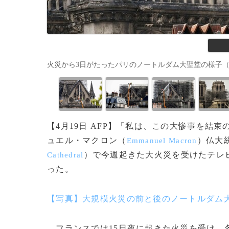
火災から3日がたったパリのノートルダム大聖堂の様子（2019年4
【4月19日 AFP】「私は、この大惨事を結
ュエル・マクロン（
）仏大
Emmanuel Macron
）で今週起きた大火災を受けたテレ
Cathedral
った。
【写真】大規模火災の前と後のノートルダム
フランスでは15日夜に起きた火災を受け、