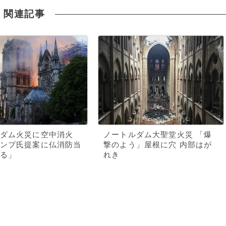
関連記事
ダム火災に空中消火
ノートルダム大聖堂火災 「爆
ンプ氏提案に仏消防当
撃のよう」屋根に穴 内部はが
る」
れき