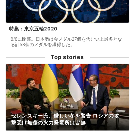
特集：東京五輪2020
8/8に閉幕。日本勢は金メダル27個を含む史上最多とな
る計58個のメダルを獲得した。
Top stories
ゼレンスキー氏、厳しい冬を警告 ロシアの攻
撃受け無傷の火力発電所は皆無