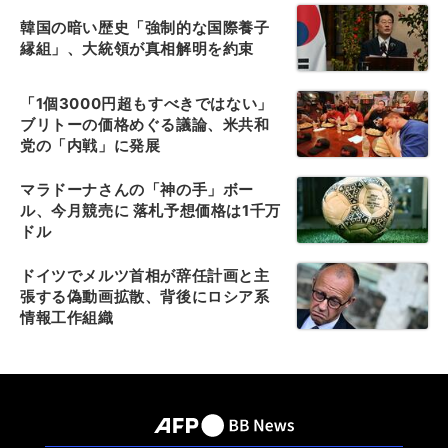
韓国の暗い歴史「強制的な国際養子
縁組」、大統領が真相解明を約束
「1個3000円超もすべきではない」
ブリトーの価格めぐる議論、米共和
党の「内戦」に発展
マラドーナさんの「神の手」ボー
ル、今月競売に 落札予想価格は1千万
ドル
ドイツでメルツ首相が辞任計画と主
張する偽動画拡散、背後にロシア系
情報工作組織