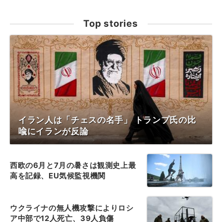
Top stories
イラン人は「チェスの名手」 トランプ氏の比
喩にイランが反論
西欧の6月と7月の暑さは観測史上最
高を記録、EU気候監視機関
ウクライナの無人機攻撃によりロシ
ア中部で12人死亡、39人負傷