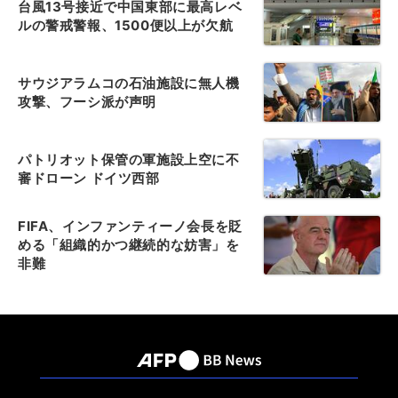
台風13号接近で中国東部に最高レベ
ルの警戒警報、1500便以上が欠航
サウジアラムコの石油施設に無人機
攻撃、フーシ派が声明
パトリオット保管の軍施設上空に不
審ドローン ドイツ西部
FIFA、インファンティーノ会長を貶
める「組織的かつ継続的な妨害」を
非難