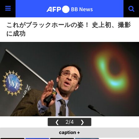
これがブラックホールの姿！ 史上初、撮影
に成功
❮
2/4
❯
caption +