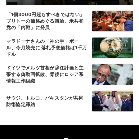
「1個3000円超もすべきではない」
ブリトーの価格めぐる議論、米共和
党の「内戦」に発展
マラドーナさんの「神の手」ボー
ル、今月競売に 落札予想価格は1千万
ドル
ドイツでメルツ首相が辞任計画と主
張する偽動画拡散、背後にロシア系
情報工作組織
サウジ、トルコ、パキスタンが共同
防衛協定締結