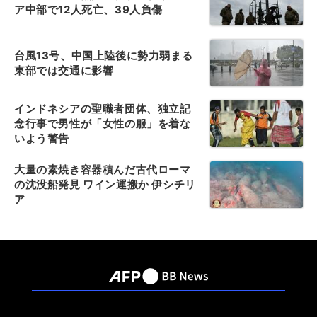
ア中部で12人死亡、39人負傷
台風13号、中国上陸後に勢力弱まる
東部では交通に影響
インドネシアの聖職者団体、独立記
念行事で男性が「女性の服」を着な
いよう警告
大量の素焼き容器積んだ古代ローマ
の沈没船発見 ワイン運搬か 伊シチリ
ア